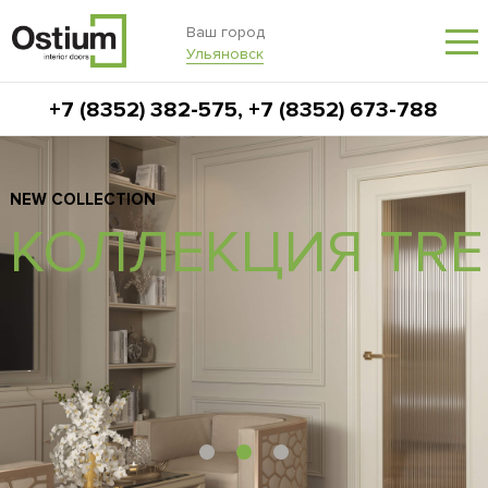
Ваш город
Ульяновск
+7 (8352) 382-575
,
+7 (8352) 673-788
NEW COLLECTION
A
КОЛЛЕКЦИЯ TR